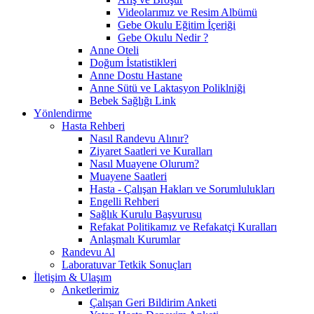
Videolarımız ve Resim Albümü
Gebe Okulu Eğitim İçeriği
Gebe Okulu Nedir ?
Anne Oteli
Doğum İstatistikleri
Anne Dostu Hastane
Anne Sütü ve Laktasyon Poliklniği
Bebek Sağlığı Link
Yönlendirme
Hasta Rehberi
Nasıl Randevu Alınır?
Ziyaret Saatleri ve Kuralları
Nasıl Muayene Olurum?
Muayene Saatleri
Hasta - Çalışan Hakları ve Sorumlulukları
Engelli Rehberi
Sağlık Kurulu Başvurusu
Refakat Politikamız ve Refakatçi Kuralları
Anlaşmalı Kurumlar
Randevu Al
Laboratuvar Tetkik Sonuçları
İletişim & Ulaşım
Anketlerimiz
Çalışan Geri Bildirim Anketi