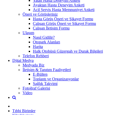
Yatan Hasta Deneyim Anketi
Ayaktan Hasta Deneyim Anketi
Acil Servis Hasta Memnuniyet Anketi
Öneri ve Görüşleriniz
Hasta Görüş Öneri ve Şikayet Formu
Çalışan Görüş Öneri ve Şikayet Formu
Çalışan İletişim Formu
Ulaşım
Nasıl Gidilir?
Otopark Alanları
Harita
Halk Otobüsü Güzergah ve Durak Bilgileri
Telefon Rehberi
Djital Medya
Medyada Biz
İletişim & Tanıtım Faaliyetleri
E-Bülten
Toplantı ve Organizasyonlar
Sağlık Takvimi
Fotoğraf Galerisi
Video
Tıbbi Birimler