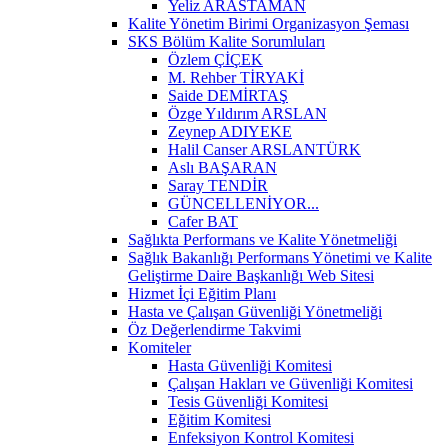
Yeliz ARASTAMAN
Kalite Yönetim Birimi Organizasyon Şeması
SKS Bölüm Kalite Sorumluları
Özlem ÇİÇEK
M. Rehber TİRYAKİ
Saide DEMİRTAŞ
Özge Yıldırım ARSLAN
Zeynep ADIYEKE
Halil Canser ARSLANTÜRK
Aslı BAŞARAN
Saray TENDİR
GÜNCELLENİYOR...
Cafer BAT
Sağlıkta Performans ve Kalite Yönetmeliği
Sağlık Bakanlığı Performans Yönetimi ve Kalite
Geliştirme Daire Başkanlığı Web Sitesi
Hizmet İçi Eğitim Planı
Hasta ve Çalışan Güvenliği Yönetmeliği
Öz Değerlendirme Takvimi
Komiteler
Hasta Güvenliği Komitesi
Çalışan Hakları ve Güvenliği Komitesi
Tesis Güvenliği Komitesi
Eğitim Komitesi
Enfeksiyon Kontrol Komitesi