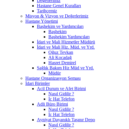
Değerlerimiz
Hastane Genel Kuralları
Tarihçemiz
Misyon & Vizyon ve Değerlerimiz
Hastane Yönetimi
Başhekim ve Yardımcıları
Başhekim
Başhekim Yardımcıları
İdari ve Mali Hizmetler Müdürü
İdari ve Mali Hiz. Müd. ve Yrd.
Oğuz Tevkan
Ali Kocadağ
Hasret Demirel
Sağlık Bakım Hiz Müd ve Yrd.
Müdür
Hastane Organizasyon Şeması
İdari Birimler
Acil Durum ve Afet Birimi
Nasıl Gidilir ?
İç Hat Telefon
Adli Büro Birimi
Nasıl Gidilir ?
İç Hat Telefon
Ayniyat Dayanıklı Taşınır Depo
Nasıl Gidilir ?