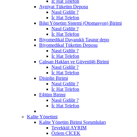
İç Hat Telefon
Ayniyat Tüketim Deposu
Nasıl Gidilir ?
İç Hat Telefon
Bilgi Yönetim Sistemi (Otomasyon) Birimi
Nasıl Gidilir ?
İç Hat Telefon
Biyomedikal Dayanıklı Taşınır depo
Biyomedikal Tüketim Deposu
Nasıl Gidilir ?
İç Hat Telefon
Çalışan Hakları ve Güvenliği Birimi
Nasıl Gidilir ?
İç Hat Telefon
Disiplin Birimi
Nasıl Gidilir ?
İç Hat Telefon
Eğitim Birimi
Nasıl Gidilir ?
İç Hat Telefon
Kalite Yönetimi
Kalite Yönetim Birimi Sorumluları
Tevekkül AYRIM
Özlem ÇİÇEK