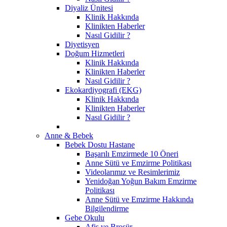
Diyaliz Ünitesi
Klinik Hakkında
Klinikten Haberler
Nasıl Gidilir ?
Diyetisyen
Doğum Hizmetleri
Klinik Hakkında
Klinikten Haberler
Nasıl Gidilir ?
Ekokardiyografi (EKG)
Klinik Hakkında
Klinikten Haberler
Nasıl Gidilir ?
Anne & Bebek
Bebek Dostu Hastane
Başarılı Emzirmede 10 Öneri
Anne Sütü ve Emzirme Politikası
Videolarımız ve Resimlerimiz
Yenidoğan Yoğun Bakım Emzirme
Politikası
Anne Sütü ve Emzirme Hakkında
Bilgilendirme
Gebe Okulu
Afiş ve Broşür