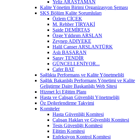
Yeliz ARASTAMAN
Kalite Yönetim Birimi Organizasyon Şeması
SKS Bölüm Kalite Sorumluları
Özlem ÇİÇEK
M. Rehber TİRYAKİ
Saide DEMİRTAŞ
Özge Yıldırım ARSLAN
Zeynep ADIYEKE
Halil Canser ARSLANTÜRK
Aslı BAŞARAN
Saray TENDİR
GÜNCELLENİYOR...
Cafer BAT
Sağlıkta Performans ve Kalite Yönetmeliği
Sağlık Bakanlığı Performans Yönetimi ve Kalite
Geliştirme Daire Başkanlığı Web Sitesi
Hizmet İçi Eğitim Planı
Hasta ve Çalışan Güvenliği Yönetmeliği
Öz Değerlendirme Takvimi
Komiteler
Hasta Güvenliği Komitesi
Çalışan Hakları ve Güvenliği Komitesi
Tesis Güvenliği Komitesi
Eğitim Komitesi
Enfeksiyon Kontrol Komitesi