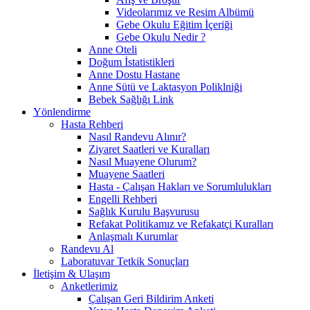
Videolarımız ve Resim Albümü
Gebe Okulu Eğitim İçeriği
Gebe Okulu Nedir ?
Anne Oteli
Doğum İstatistikleri
Anne Dostu Hastane
Anne Sütü ve Laktasyon Poliklniği
Bebek Sağlığı Link
Yönlendirme
Hasta Rehberi
Nasıl Randevu Alınır?
Ziyaret Saatleri ve Kuralları
Nasıl Muayene Olurum?
Muayene Saatleri
Hasta - Çalışan Hakları ve Sorumlulukları
Engelli Rehberi
Sağlık Kurulu Başvurusu
Refakat Politikamız ve Refakatçi Kuralları
Anlaşmalı Kurumlar
Randevu Al
Laboratuvar Tetkik Sonuçları
İletişim & Ulaşım
Anketlerimiz
Çalışan Geri Bildirim Anketi