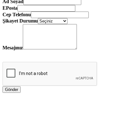
Ad Soyad
EPosta
Cep Telefonu
Şikayet Durumu
Mesajınız