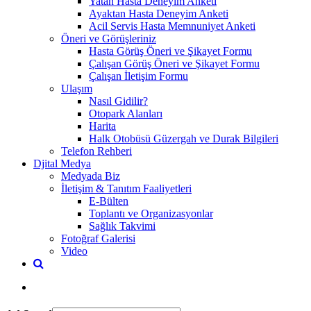
Yatan Hasta Deneyim Anketi
Ayaktan Hasta Deneyim Anketi
Acil Servis Hasta Memnuniyet Anketi
Öneri ve Görüşleriniz
Hasta Görüş Öneri ve Şikayet Formu
Çalışan Görüş Öneri ve Şikayet Formu
Çalışan İletişim Formu
Ulaşım
Nasıl Gidilir?
Otopark Alanları
Harita
Halk Otobüsü Güzergah ve Durak Bilgileri
Telefon Rehberi
Djital Medya
Medyada Biz
İletişim & Tanıtım Faaliyetleri
E-Bülten
Toplantı ve Organizasyonlar
Sağlık Takvimi
Fotoğraf Galerisi
Video