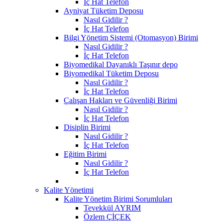
İç Hat Telefon
Ayniyat Tüketim Deposu
Nasıl Gidilir ?
İç Hat Telefon
Bilgi Yönetim Sistemi (Otomasyon) Birimi
Nasıl Gidilir ?
İç Hat Telefon
Biyomedikal Dayanıklı Taşınır depo
Biyomedikal Tüketim Deposu
Nasıl Gidilir ?
İç Hat Telefon
Çalışan Hakları ve Güvenliği Birimi
Nasıl Gidilir ?
İç Hat Telefon
Disiplin Birimi
Nasıl Gidilir ?
İç Hat Telefon
Eğitim Birimi
Nasıl Gidilir ?
İç Hat Telefon
Kalite Yönetimi
Kalite Yönetim Birimi Sorumluları
Tevekkül AYRIM
Özlem ÇİÇEK