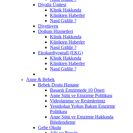
Diyaliz Ünitesi
Klinik Hakkında
Klinikten Haberler
Nasıl Gidilir ?
Diyetisyen
Doğum Hizmetleri
Klinik Hakkında
Klinikten Haberler
Nasıl Gidilir ?
Ekokardiyografi (EKG)
Klinik Hakkında
Klinikten Haberler
Nasıl Gidilir ?
Anne & Bebek
Bebek Dostu Hastane
Başarılı Emzirmede 10 Öneri
Anne Sütü ve Emzirme Politikası
Videolarımız ve Resimlerimiz
Yenidoğan Yoğun Bakım Emzirme
Politikası
Anne Sütü ve Emzirme Hakkında
Bilgilendirme
Gebe Okulu
Afiş ve Broşür