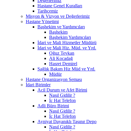
Değerlerimiz
Hastane Genel Kuralları
Tarihçemiz
Misyon & Vizyon ve Değerlerimiz
Hastane Yönetimi
Başhekim ve Yardımcıları
Başhekim
Başhekim Yardımcıları
İdari ve Mali Hizmetler Müdürü
İdari ve Mali Hiz. Müd. ve Yrd.
Oğuz Tevkan
Ali Kocadağ
Hasret Demirel
Sağlık Bakım Hiz Müd ve Yrd.
Müdür
Hastane Organizasyon Şeması
İdari Birimler
Acil Durum ve Afet Birimi
Nasıl Gidilir ?
İç Hat Telefon
Adli Büro Birimi
Nasıl Gidilir ?
İç Hat Telefon
Ayniyat Dayanıklı Taşınır Depo
Nasıl Gidilir ?