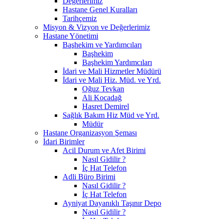
Değerlerimiz
Hastane Genel Kuralları
Tarihçemiz
Misyon & Vizyon ve Değerlerimiz
Hastane Yönetimi
Başhekim ve Yardımcıları
Başhekim
Başhekim Yardımcıları
İdari ve Mali Hizmetler Müdürü
İdari ve Mali Hiz. Müd. ve Yrd.
Oğuz Tevkan
Ali Kocadağ
Hasret Demirel
Sağlık Bakım Hiz Müd ve Yrd.
Müdür
Hastane Organizasyon Şeması
İdari Birimler
Acil Durum ve Afet Birimi
Nasıl Gidilir ?
İç Hat Telefon
Adli Büro Birimi
Nasıl Gidilir ?
İç Hat Telefon
Ayniyat Dayanıklı Taşınır Depo
Nasıl Gidilir ?