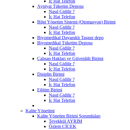
İç Hat Telefon
Ayniyat Tüketim Deposu
Nasıl Gidilir ?
İç Hat Telefon
Bilgi Yönetim Sistemi (Otomasyon) Birimi
Nasıl Gidilir ?
İç Hat Telefon
Biyomedikal Dayanıklı Taşınır depo
Biyomedikal Tüketim Deposu
Nasıl Gidilir ?
İç Hat Telefon
Çalışan Hakları ve Güvenliği Birimi
Nasıl Gidilir ?
İç Hat Telefon
Disiplin Birimi
Nasıl Gidilir ?
İç Hat Telefon
Eğitim Birimi
Nasıl Gidilir ?
İç Hat Telefon
Kalite Yönetimi
Kalite Yönetim Birimi Sorumluları
Tevekkül AYRIM
Özlem ÇİÇEK