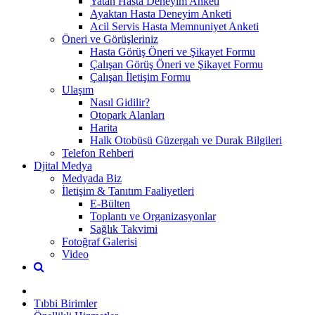
Yatan Hasta Deneyim Anketi
Ayaktan Hasta Deneyim Anketi
Acil Servis Hasta Memnuniyet Anketi
Öneri ve Görüşleriniz
Hasta Görüş Öneri ve Şikayet Formu
Çalışan Görüş Öneri ve Şikayet Formu
Çalışan İletişim Formu
Ulaşım
Nasıl Gidilir?
Otopark Alanları
Harita
Halk Otobüsü Güzergah ve Durak Bilgileri
Telefon Rehberi
Djital Medya
Medyada Biz
İletişim & Tanıtım Faaliyetleri
E-Bülten
Toplantı ve Organizasyonlar
Sağlık Takvimi
Fotoğraf Galerisi
Video
Tıbbi Birimler