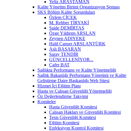
Yeliz ARASTAMAN
Kalite Yönetim Birimi Organizasyon Şeması
SKS Bölüm Kalite Sorumluları
Özlem ÇİÇEK
M. Rehber TİRYAKİ
Saide DEMİRTAŞ
Özge Yıldırım ARSLAN
Zeynep ADIYEKE
Halil Canser ARSLANTÜRK
Aslı BAŞARAN
Saray TENDİR
GÜNCELLENİYOR...
Cafer BAT
Sağlıkta Performans ve Kalite Yönetmeliği
Sağlık Bakanlığı Performans Yönetimi ve Kalite
Geliştirme Daire Başkanlığı Web Sitesi
Hizmet İçi Eğitim Planı
Hasta ve Çalışan Güvenliği Yönetmeliği
Öz Değerlendirme Takvimi
Komiteler
Hasta Güvenliği Komitesi
Çalışan Hakları ve Güvenliği Komitesi
Tesis Güvenliği Komitesi
Eğitim Komitesi
Enfeksiyon Kontrol Komitesi