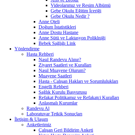
Videolarımız ve Resim Albümü
Gebe Okulu Eğitim İçeriği
Gebe Okulu Nedir ?
Anne Oteli
Doğum İstatistikleri
Anne Dostu Hastane
Anne Sütü ve Laktasyon Poliklniği
Bebek Sağlığı Link
Yönlendirme
Hasta Rehberi
Nasıl Randevu Alınır?
Ziyaret Saatleri ve Kuralları
Nasıl Muayene Olurum?
Muayene Saatleri
Hasta - Çalışan Hakları ve Sorumlulukları
Engelli Rehberi
Sağlık Kurulu Başvurusu
Refakat Politikamız ve Refakatçi Kuralları
Anlaşmalı Kurumlar
Randevu Al
Laboratuvar Tetkik Sonuçları
İletişim & Ulaşım
Anketlerimiz
Çalışan Geri Bildirim Anketi