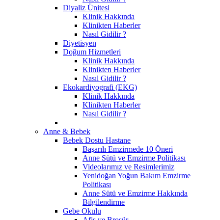
Diyaliz Ünitesi
Klinik Hakkında
Klinikten Haberler
Nasıl Gidilir ?
Diyetisyen
Doğum Hizmetleri
Klinik Hakkında
Klinikten Haberler
Nasıl Gidilir ?
Ekokardiyografi (EKG)
Klinik Hakkında
Klinikten Haberler
Nasıl Gidilir ?
Anne & Bebek
Bebek Dostu Hastane
Başarılı Emzirmede 10 Öneri
Anne Sütü ve Emzirme Politikası
Videolarımız ve Resimlerimiz
Yenidoğan Yoğun Bakım Emzirme
Politikası
Anne Sütü ve Emzirme Hakkında
Bilgilendirme
Gebe Okulu
Afiş ve Broşür