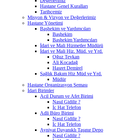
Değerlerimiz
Hastane Genel Kuralları
Tarihçemiz
Misyon & Vizyon ve Değerlerimiz
Hastane Yönetimi
Başhekim ve Yardımcıları
Başhekim
Başhekim Yardımcıları
İdari ve Mali Hizmetler Müdürü
İdari ve Mali Hiz. Müd. ve Yrd.
Oğuz Tevkan
Ali Kocadağ
Hasret Demirel
Sağlık Bakım Hiz Müd ve Yrd.
Müdür
Hastane Organizasyon Şeması
İdari Birimler
Acil Durum ve Afet Birimi
Nasıl Gidilir ?
İç Hat Telefon
Adli Büro Birimi
Nasıl Gidilir ?
İç Hat Telefon
Ayniyat Dayanıklı Taşınır Depo
Nasıl Gidilir ?