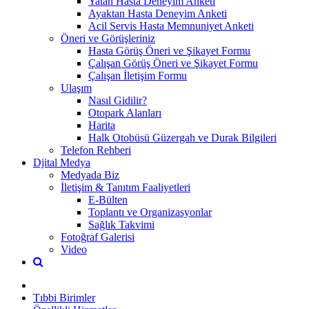
Yatan Hasta Deneyim Anketi
Ayaktan Hasta Deneyim Anketi
Acil Servis Hasta Memnuniyet Anketi
Öneri ve Görüşleriniz
Hasta Görüş Öneri ve Şikayet Formu
Çalışan Görüş Öneri ve Şikayet Formu
Çalışan İletişim Formu
Ulaşım
Nasıl Gidilir?
Otopark Alanları
Harita
Halk Otobüsü Güzergah ve Durak Bilgileri
Telefon Rehberi
Djital Medya
Medyada Biz
İletişim & Tanıtım Faaliyetleri
E-Bülten
Toplantı ve Organizasyonlar
Sağlık Takvimi
Fotoğraf Galerisi
Video
Tıbbi Birimler