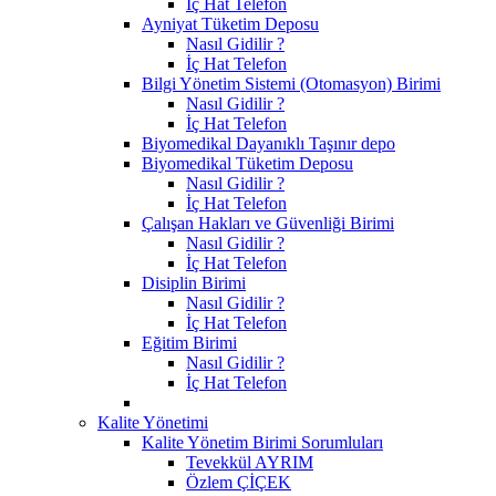
İç Hat Telefon
Ayniyat Tüketim Deposu
Nasıl Gidilir ?
İç Hat Telefon
Bilgi Yönetim Sistemi (Otomasyon) Birimi
Nasıl Gidilir ?
İç Hat Telefon
Biyomedikal Dayanıklı Taşınır depo
Biyomedikal Tüketim Deposu
Nasıl Gidilir ?
İç Hat Telefon
Çalışan Hakları ve Güvenliği Birimi
Nasıl Gidilir ?
İç Hat Telefon
Disiplin Birimi
Nasıl Gidilir ?
İç Hat Telefon
Eğitim Birimi
Nasıl Gidilir ?
İç Hat Telefon
Kalite Yönetimi
Kalite Yönetim Birimi Sorumluları
Tevekkül AYRIM
Özlem ÇİÇEK