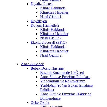
Diyaliz Ünitesi
Klinik Hakkında
Klinikten Haberler
Nasıl Gidilir ?
Diyetisyen
Doğum Hizmetleri
Klinik Hakkında
Klinikten Haberler
Nasıl Gidilir ?
Ekokardiyografi (EKG)
Klinik Hakkında
Klinikten Haberler
Nasıl Gidilir ?
Anne & Bebek
Bebek Dostu Hastane
Başarılı Emzirmede 10 Öneri
Anne Sütü ve Emzirme Politikası
Videolarımız ve Resimlerimiz
Yenidoğan Yoğun Bakım Emzirme
Politikası
Anne Sütü ve Emzirme Hakkında
Bilgilendirme
Gebe Okulu
Afiş ve Broşür