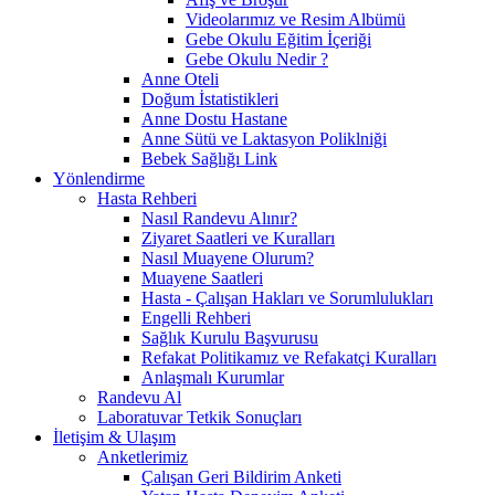
Videolarımız ve Resim Albümü
Gebe Okulu Eğitim İçeriği
Gebe Okulu Nedir ?
Anne Oteli
Doğum İstatistikleri
Anne Dostu Hastane
Anne Sütü ve Laktasyon Poliklniği
Bebek Sağlığı Link
Yönlendirme
Hasta Rehberi
Nasıl Randevu Alınır?
Ziyaret Saatleri ve Kuralları
Nasıl Muayene Olurum?
Muayene Saatleri
Hasta - Çalışan Hakları ve Sorumlulukları
Engelli Rehberi
Sağlık Kurulu Başvurusu
Refakat Politikamız ve Refakatçi Kuralları
Anlaşmalı Kurumlar
Randevu Al
Laboratuvar Tetkik Sonuçları
İletişim & Ulaşım
Anketlerimiz
Çalışan Geri Bildirim Anketi