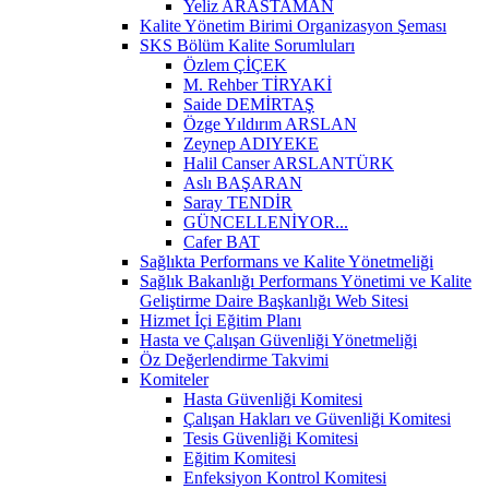
Yeliz ARASTAMAN
Kalite Yönetim Birimi Organizasyon Şeması
SKS Bölüm Kalite Sorumluları
Özlem ÇİÇEK
M. Rehber TİRYAKİ
Saide DEMİRTAŞ
Özge Yıldırım ARSLAN
Zeynep ADIYEKE
Halil Canser ARSLANTÜRK
Aslı BAŞARAN
Saray TENDİR
GÜNCELLENİYOR...
Cafer BAT
Sağlıkta Performans ve Kalite Yönetmeliği
Sağlık Bakanlığı Performans Yönetimi ve Kalite
Geliştirme Daire Başkanlığı Web Sitesi
Hizmet İçi Eğitim Planı
Hasta ve Çalışan Güvenliği Yönetmeliği
Öz Değerlendirme Takvimi
Komiteler
Hasta Güvenliği Komitesi
Çalışan Hakları ve Güvenliği Komitesi
Tesis Güvenliği Komitesi
Eğitim Komitesi
Enfeksiyon Kontrol Komitesi